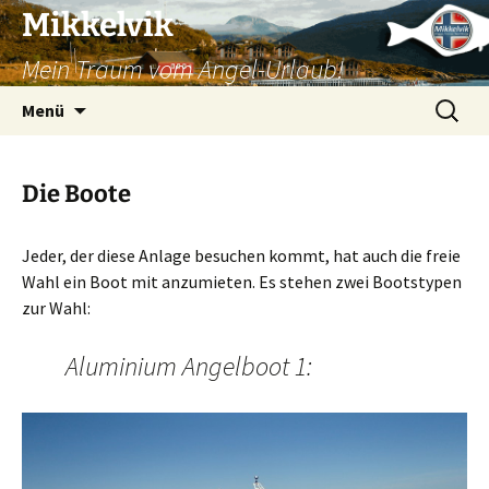
Mikkelvik
Mein Traum vom Angel-Urlaub!
Zum
Suchen
Menü
Inhalt
nach:
springen
Die Boote
Jeder, der diese Anlage besuchen kommt, hat auch die freie
Wahl ein Boot mit anzumieten. Es stehen zwei Bootstypen
zur Wahl:
Aluminium Angelboot 1: