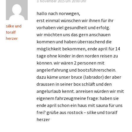
3. November 2015 um 20:00 Uhr
hallo nach norwegen,
erst einmal wünschen wir ihnen für ihr
silke und
vorhaben viel gesundheit und erfolg.
toralf
wir möchten uns das gern anschauen
herzer
kommen und haben überraschend die
möglichkeit bekommen, ende april für 14
tage ohne kinder in den norden reisen zu
können. wir wären 2 personen mit
angelerfahrung und bootsführerschein.
dazu käme unser bruce (labrador) der aber
draussen in seiner box schläft und den
angelurlaub kennt. anreisen würden wir mit
eigenem fahrzeugmeine frage: haben sie
ende april schon ein haus mit sauna für uns
frei? grüße aus rostock – silke und toralf
herzer