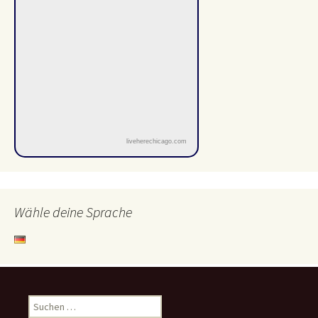
liveherechicago.com
Wähle deine Sprache
Suchen
nach: