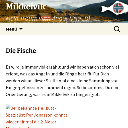
Mikkelvik
Mein Traum vom Angel-Urlaub!
Zum
Suchen
Menü
Inhalt
nach:
springen
Die Fische
Es wird ja immer viel erzählt und wir haben auch schon viel
erlebt, was das Angeln und die Fänge betrifft. Für Dich
werden wir an dieser Stelle mal eine kleine Sammlung von
Fangergebnissen zusammentragen. So bekommst Du eine
Orientierung, was es in Mikkelvik zu fangen gibt.