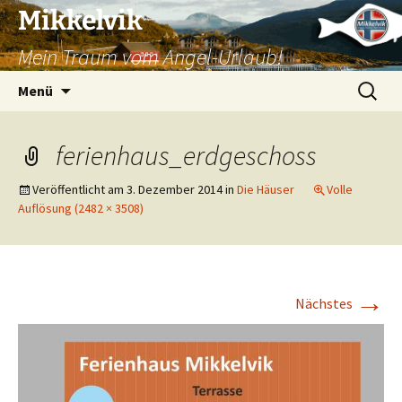
Mikkelvik
Mein Traum vom Angel-Urlaub!
Zum
Suchen
Menü
Inhalt
nach:
springen
ferienhaus_erdgeschoss
Veröffentlicht am
3. Dezember 2014
in
Die Häuser
Volle
Auflösung (2482 × 3508)
→
Nächstes