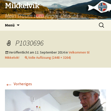
Mikkelvik
Mein Traum vom Angel-Urlaub!
Zum
Suchen
Menü
Inhalt
nach:
springen
P1030696
Veröffentlicht am
12. September 2014
in
Velkommen til
Mikkelvik!
Volle Auflösung (2448 × 3264)
←
Vorheriges