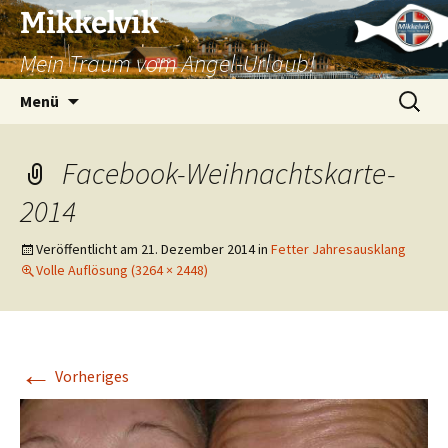
Mikkelvik
Mein Traum vom Angel-Urlaub!
Zum
Suchen
Menü
Inhalt
nach:
springen
Facebook-Weihnachtskarte-
2014
Veröffentlicht am
21. Dezember 2014
in
Fetter Jahresausklang
Volle Auflösung (3264 × 2448)
←
Vorheriges