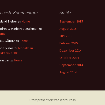
eueste Kommentare
Archiv
oland Bieber
zu
Home
September 2015
ndrea & Mario Kretzschmer
zu
August 2015
ome
Juni 2015
&S. GÖRITZ
zu
Home
Februar 2015
arin.pieles
zu
Modellbau
Dezember 2014
ikkelvik 1:300
Oktober 2014
hristian
zu
Home
September 2014
August 2014
Stolz präsentiert von WordPress