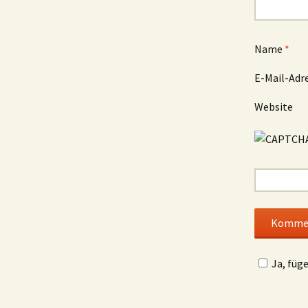
Name
*
E-Mail-Adr
Website
Ja, füg