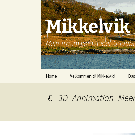
Mikkelvik
Mein Traum vom Angel-Urlaub!
Zum
Home
Velkommen til Mikkelvik!
Da
Inhalt
springen
3D_Annimation_Meer