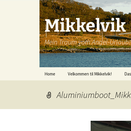
Mikkelvik
Mein Traum vom Angel-Urlaub!
Zum
Home
Velkommen til Mikkelvik!
Da
Inhalt
springen
Aluminiumboot_Mikke