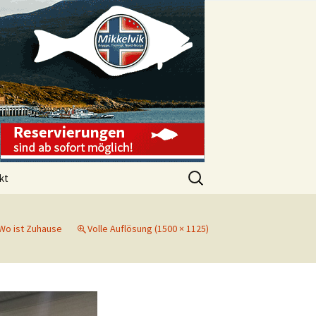
Suchen
kt
nach:
ssum
Wo ist Zuhause
Volle Auflösung (1500 × 1125)
schutzerklärung