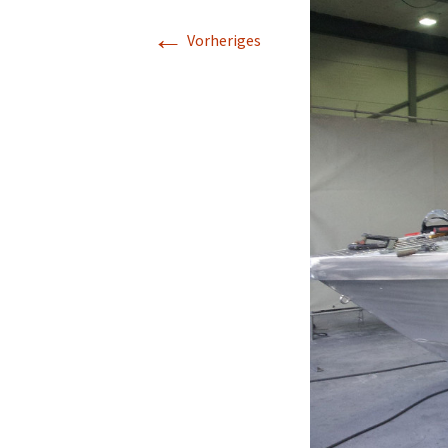
←
Vorheriges