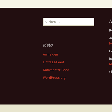
Suchen
N
nach:
R
A
H
Meta
H
Anmelden
k
Eintrags-Feed
M
Kommentar-Feed
C
WordPress.org