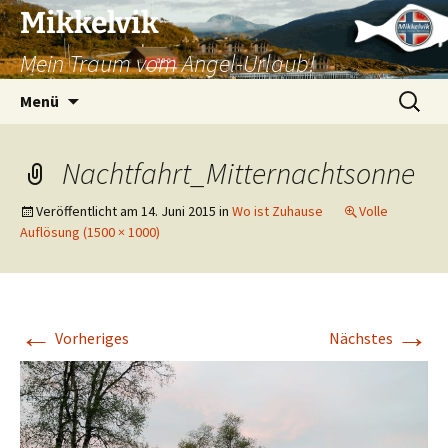
Mikkelvik
Mein Traum vom Angel-Urlaub!
Zum
Suchen
Menü
Inhalt
nach:
springen
Nachtfahrt_Mitternachtsonne
Veröffentlicht am
14. Juni 2015
in
Wo ist Zuhause
Volle
Auflösung (1500 × 1000)
←
→
Vorheriges
Nächstes