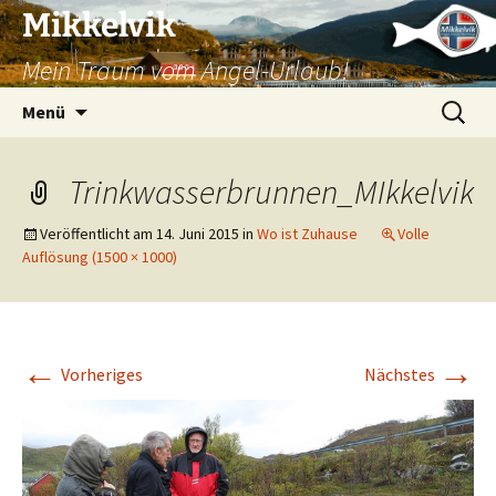
Mikkelvik
Mein Traum vom Angel-Urlaub!
Zum
Suchen
Menü
Inhalt
nach:
springen
Trinkwasserbrunnen_MIkkelvik
Veröffentlicht am
14. Juni 2015
in
Wo ist Zuhause
Volle
Auflösung (1500 × 1000)
←
→
Vorheriges
Nächstes