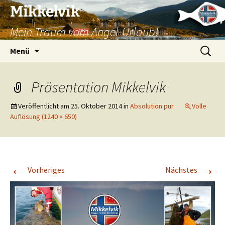
Mikkelvik
Mein Traum vom Angel-Urlaub!
Zum
Suchen
Menü
Inhalt
nach:
springen
Präsentation Mikkelvik
Veröffentlicht am
25. Oktober 2014
in
Absolution pur
Volle
Auflösung (1240 × 650)
←
→
Vorheriges
Nächstes