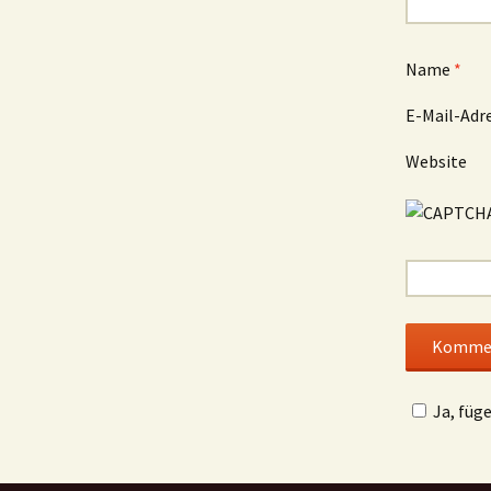
Name
*
E-Mail-Adr
Website
Ja, füg