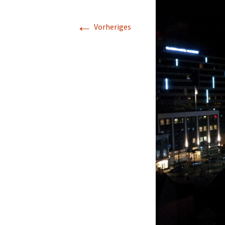
←
Vorheriges