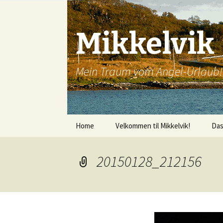
Mikkelvik
Mein Traum vom Angel-Urlaub!
Zum
Home
Velkommen til Mikkelvik!
Da
Inhalt
springen
20150128_212156