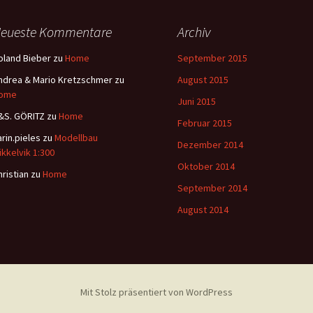
eueste Kommentare
Archiv
oland Bieber
zu
Home
September 2015
ndrea & Mario Kretzschmer
zu
August 2015
ome
Juni 2015
&S. GÖRITZ
zu
Home
Februar 2015
arin.pieles
zu
Modellbau
Dezember 2014
ikkelvik 1:300
Oktober 2014
hristian
zu
Home
September 2014
August 2014
Mit Stolz präsentiert von WordPress