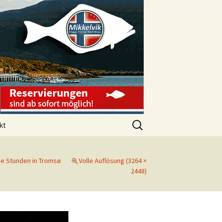
Suchen
kt
nach:
ssum
e Stunden in Tromsø
Volle Auflösung (3264 ×
schutzerklärung
2448)