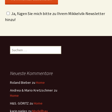
Ja, fügen Sie mich bitte zu Ihrem Mikkelvik-Newsletter
hinzu!
Suchen
nach:
Neueste Kommentare
Roland Bieber
zu
Home
Andrea & Mario Kretzschmer
zu
Home
H&S. GÖRITZ
zu
Home
karin.pieles
zu
Modellbau