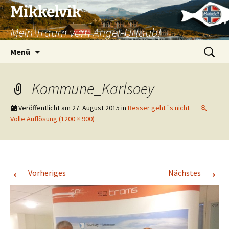
Mikkelvik
Mein Traum vom Angel-Urlaub!
Zum
Suchen
Menü
Inhalt
nach:
springen
Kommune_Karlsoey
Veröffentlicht am
27. August 2015
in
Besser geht´s nicht
Volle Auflösung (1200 × 900)
←
→
Vorheriges
Nächstes