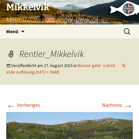
Mikkelvik
Mein Traum vom Angel-Urlaub!
Zum
Suchen
Menü
Inhalt
nach:
springen
Rentier_Mikkelvik
Veröffentlicht am
27. August 2015
in
Besser geht´s nicht
Volle Auflösung (5472 × 3648)
←
→
Vorheriges
Nächstes