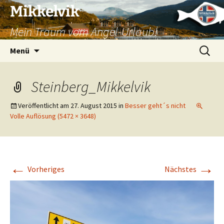
Mikkelvik
Mein Traum vom Angel-Urlaub!
Zum
Suchen
Menü
Inhalt
nach:
springen
Steinberg_Mikkelvik
Veröffentlicht am
27. August 2015
in
Besser geht´s nicht
Volle Auflösung (5472 × 3648)
←
→
Vorheriges
Nächstes